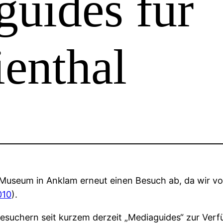
uides für
ienthal
l-Museum in Anklam erneut einen Besuch ab, da wir v
010
).
esuchern seit kurzem derzeit „Mediaguides“ zur Verf