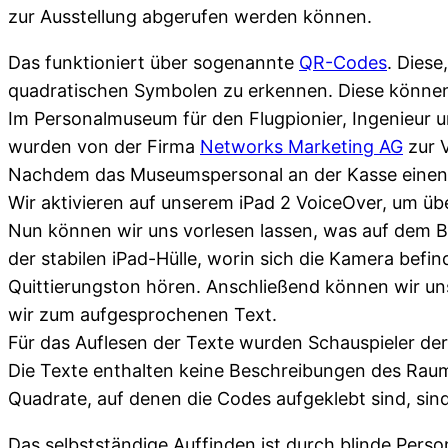
zur Ausstellung abgerufen werden können.
Das funktioniert über sogenannte
QR-Codes
. Dies
quadratischen Symbolen zu erkennen. Diese könn
Im Personalmuseum für den Flugpionier, Ingenieur u
wurden von der Firma
Networks Marketing AG
zur V
Nachdem das Museumspersonal an der Kasse einen 
Wir aktivieren auf unserem iPad 2 VoiceOver, um üb
Nun können wir uns vorlesen lassen, was auf dem Bi
der stabilen iPad-Hülle, worin sich die Kamera bef
Quittierungston hören. Anschließend können wir uns
wir zum aufgesprochenen Text.
Für das Auflesen der Texte wurden Schauspieler d
Die Texte enthalten keine Beschreibungen des Raum
Quadrate, auf denen die Codes aufgeklebt sind, sin
Das selbstständige Auffinden ist durch blinde Pers