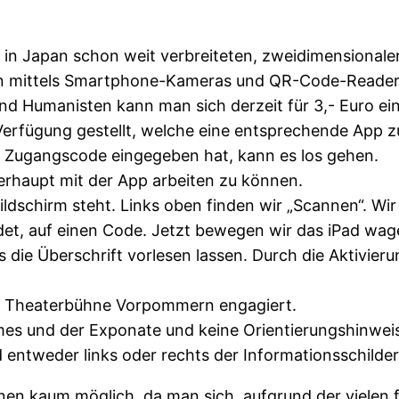
e, in Japan schon weit verbreiteten, zweidimensiona
en mittels Smartphone-Kameras und QR-Code-Reader
nd Humanisten kann man sich derzeit für 3,- Euro ein
erfügung gestellt, welche eine entsprechende App zu
Zugangscode eingegeben hat, kann es los gehen.
erhaupt mit der App arbeiten zu können.
ldschirm steht. Links oben finden wir „Scannen“. Wir
indet, auf einen Code. Jetzt bewegen wir das iPad wa
 die Überschrift vorlesen lassen. Durch die Aktivie
er Theaterbühne Vorpommern engagiert.
es und der Exponate und keine Orientierungshinweis
d entweder links oder rechts der Informationsschilde
onen kaum möglich, da man sich, aufgrund der vielen