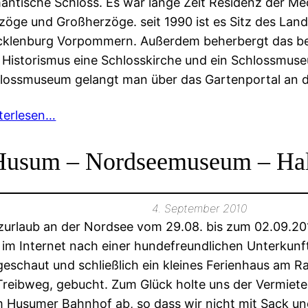
antische Schloss. Es war lange Zeit Residenz der M
zöge und Großherzöge. seit 1990 ist es Sitz des Lan
klenburg Vorpommern. Außerdem beherbergt das b
 Historismus eine Schlosskirche und ein Schlossmus
lossmuseum gelangt man über das Gartenportal an 
terlesen…
Husum – Nordseemuseum – Hal
4. September 2010
zurlaub an der Nordsee vom 29.08. bis zum 02.09.2
 im Internet nach einer hundefreundlichen Unterkunf
eschaut und schließlich ein kleines Ferienhaus am R
Treibweg, gebucht. Zum Glück holte uns der Vermiete
 Husumer Bahnhof ab, so dass wir nicht mit Sack u