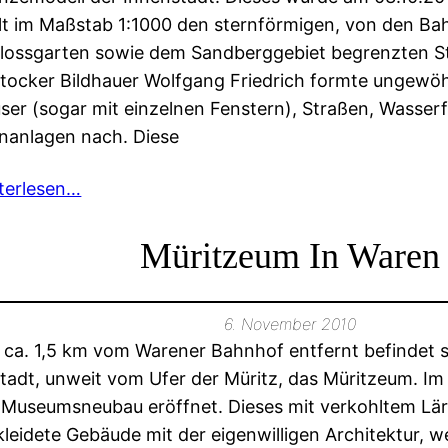
llt im Maßstab 1:1000 den sternförmigen, von den B
lossgarten sowie dem Sandberggebiet begrenzten St
tocker Bildhauer Wolfgang Friedrich formte ungewöhn
ser (sogar mit einzelnen Fenstern), Straßen, Wasser
nanlagen nach. Diese
terlesen…
Müritzeum In Waren
6. November 2010
 ca. 1,5 km vom Warener Bahnhof entfernt befindet 
stadt, unweit vom Ufer der Müritz, das Müritzeum. I
 Museumsneubau eröffnet. Dieses mit verkohltem Lä
kleidete Gebäude mit der eigenwilligen Architektur, w