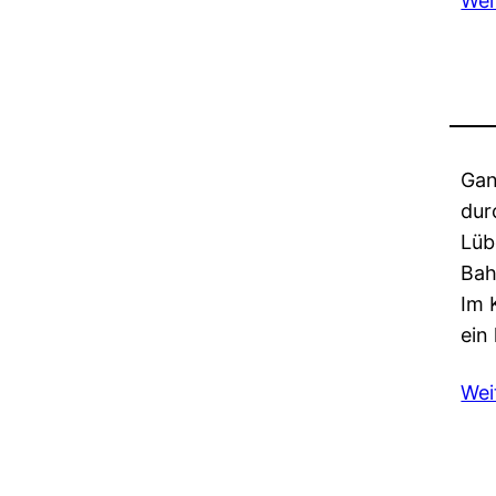
Wei
Gan
dur
Lüb
Bah
Im 
ein
Wei