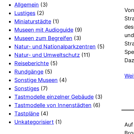
Allgemein
(3)
Von
Lustiges
(2)
Str
Miniaturstädte
(1)
des
Museen mit Audioguide
(9)
und
Museen zum Begreifen
(3)
Str
Natur- und Nationalparkzentren
(5)
Spe
Natur- und Umweltschutz
(11)
Da
Reiseberichte
(5)
Rundgänge
(5)
Wei
Sonstige Museen
(4)
Sonstiges
(7)
Tastmodelle einzelner Gebäude
(3)
Tastmodelle von Innenstädten
(6)
Tastpläne
(4)
Unkategorisiert
(1)
Auf
Bro