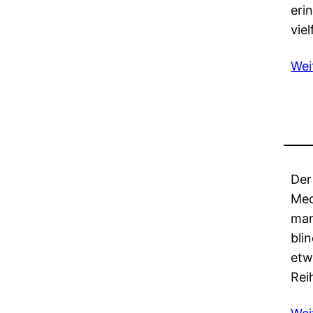
eri
vie
Wei
Der
Mec
man
bli
etw
Rei