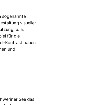
ie sogenannte
estaltung visueller
tzung, u. a.
iel für die
el-Kontrast haben
rmen und
Schweriner See das