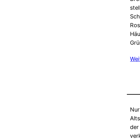
ste
Sch
Ros
Häu
Grü
Wei
Nur
Alt
der
ver