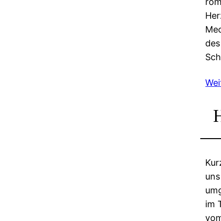
rom
Her
Mec
des
Sch
Wei
Kur
uns
umg
im 
vom