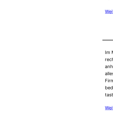
Wei
Im 
rec
anh
all
Fir
bed
tas
Wei