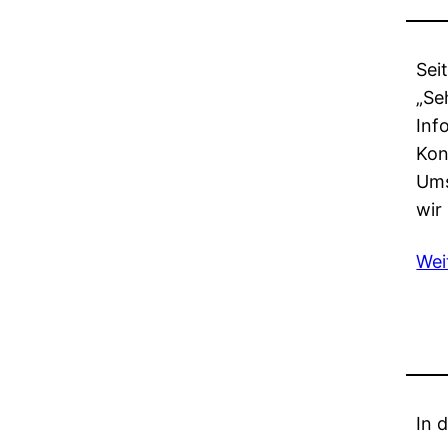
Sei
„Se
Inf
Kon
Ums
wir
Wei
In 