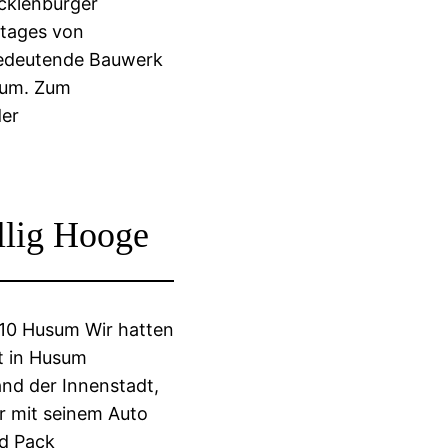
ecklenburger
dtages von
edeutende Bauwerk
eum. Zum
der
lig Hooge
010 Husum Wir hatten
t in Husum
and der Innenstadt,
r mit seinem Auto
nd Pack