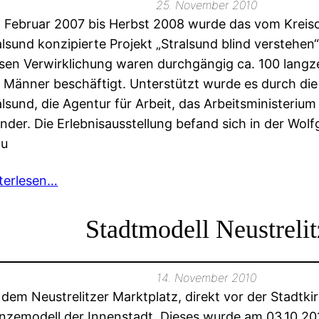
25. November 2010
 Februar 2007 bis Herbst 2008 wurde das vom Kreis
alsund konzipierte Projekt „Stralsund blind verstehen“
sen Verwirklichung waren durchgängig ca. 100 langze
 Männer beschäftigt. Unterstützt wurde es durch di
alsund, die Agentur für Arbeit, das Arbeitsministeriu
nder. Die Erlebnisausstellung befand sich in der Wol
zu
terlesen…
Stadtmodell Neustrelit
14. November 2010
 dem Neustrelitzer Marktplatz, direkt vor der Stadtkir
nzemodell der Innenstadt. Dieses wurde am 03.10.20