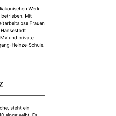
diakonischen Werk
 betrieben. Mit
itarbeitslose Frauen
e Hansestadt
m MV und private
fgang-Heinze-Schule.
z
che, steht ein
10 eingeweiht. Es