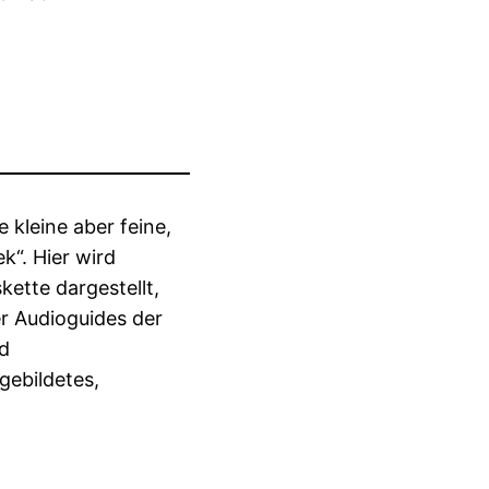
 kleine aber feine,
k“. Hier wird
ette dargestellt,
er Audioguides der
nd
gebildetes,