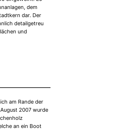
ahnanlagen, dem
adtkern dar. Der
lich detailgetreu
flächen und
sich am Rande der
m August 2007 wurde
rchenholz
elche an ein Boot